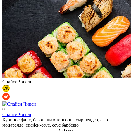
Спайси Чикен
0
Спайси Чикен
Куриное филе, бекон, шампиньоны, сыр чеддер, сыр
моцарелла, спайси-соус, соус барбекю
(30 см)