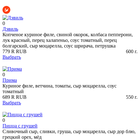
0
Дэвиль
Копченое куриное филе, свиной окорок, колбаса пепперони,
лук красный, перец халапеньо, соус томатный, перец
болгарский, сыр моцарелла, соус шрирача, петрушка
779
R
RUB
600
г.
Выбрать
0
Прима
Куриное филе, ветчина, томаты, сыр моцарелла, соус
томатный
689
R
RUB
550
г.
Выбрать
0
Пицца с грушей
Сливочный сыр, сливки, груша, сыр моцарелла, сыр дор блю,
грецкий орех, мёд