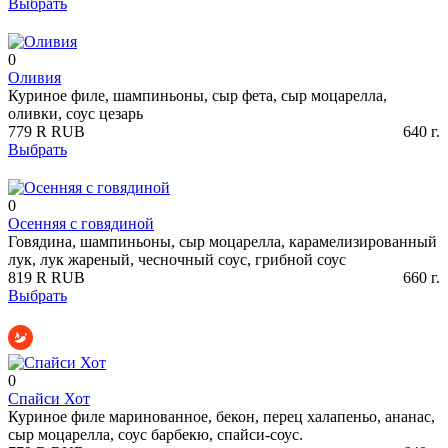
Выбрать
0
Оливия
Куриное филе, шампиньоны, сыр фета, сыр моцарелла,
оливки, соус цезарь
779
R
RUB
640
г.
Выбрать
0
Осенняя с говядиной
Говядина, шампиньоны, сыр моцарелла, карамелизированный
лук, лук жареный, чесночный соус, грибной соус
819
R
RUB
660
г.
Выбрать
0
Спайси Хот
Куриное филе маринованное, бекон, перец халапеньо, ананас,
сыр моцарелла, соус барбекю, спайси-соус.