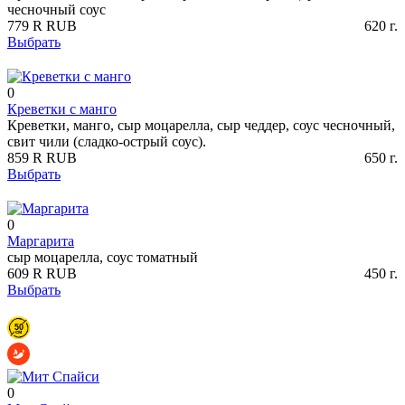
чесночный соус
779
R
RUB
620
г.
Выбрать
0
Креветки с манго
Креветки, манго, сыр моцарелла, сыр чеддер, соус чесночный,
свит чили (сладко-острый соус).
859
R
RUB
650
г.
Выбрать
0
Маргарита
сыр моцарелла, соус томатный
609
R
RUB
450
г.
Выбрать
0