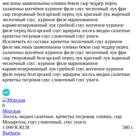
маслины
шампиньоны
оливки
бекон
сыр чеддер
перец
халапеньо
копчёное куриное филе
соус чесночный
лук фри
сыр творожный
болгарский перец
лук красный
лук жареный
чесночный соус.
куриное филе маринованное
карамелизированный лук
грибной соус
копченое куриное
филе
перец болгарский
соус шрирача
лосось
мидии салатные
креветка тигровая
соус сливочный
соус унаги.
Исключить из состава:
креветки
чесночный соус
куриное
филе
маслины
шампиньоны
оливки
бекон
сыр чеддер
перец
халапеньо
копчёное куриное филе
соус чесночный
лук фри
сыр творожный
болгарский перец
лук красный
лук жареный
чесночный соус.
куриное филе маринованное
карамелизированный лук
грибной соус
копченое куриное
филе
перец болгарский
соус шрирача
лосось
мидии салатные
креветка тигровая
соус сливочный
соус унаги.
0
Морская
Лосось, мидии салатные, креветка тигровая, оливки, сыр
Моцарелла, соус сливочный, соус унаги.
1 099
R
RUB
580
г.
Выбрать