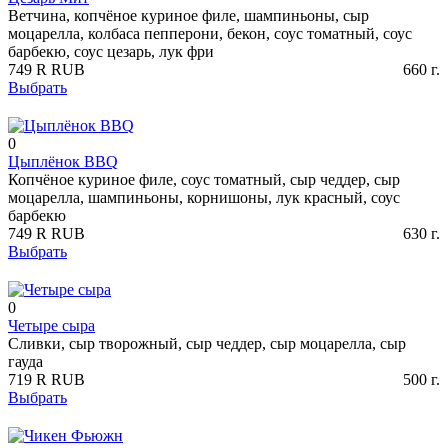
Ветчина, копчёное куриное филе, шампиньоны, сыр
моцарелла, колбаса пепперони, бекон, соус томатный, соус
барбекю, соус цезарь, лук фри
749
R
RUB
660
г.
Выбрать
0
Цыплёнок BBQ
Копчёное куриное филе, соус томатный, сыр чеддер, сыр
моцарелла, шампиньоны, корнишоны, лук красный, соус
барбекю
749
R
RUB
630
г.
Выбрать
0
Четыре сыра
Сливки, сыр творожный, сыр чеддер, сыр моцарелла, сыр
гауда
719
R
RUB
500
г.
Выбрать