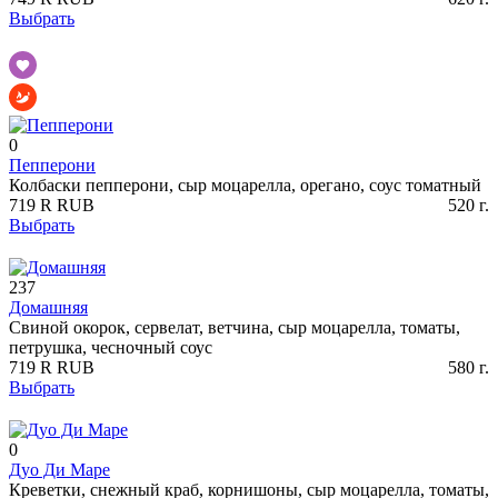
Выбрать
0
Пепперони
Колбаски пепперони, сыр моцарелла, орегано, соус томатный
719
R
RUB
520
г.
Выбрать
237
Домашняя
Свиной окорок, сервелат, ветчина, сыр моцарелла, томаты,
петрушка, чесночный соус
719
R
RUB
580
г.
Выбрать
0
Дуо Ди Маре
Креветки, снежный краб, корнишоны, сыр моцарелла, томаты,