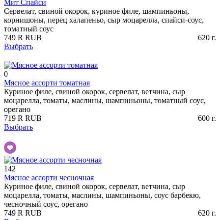
Мит Спайси
Сервелат, свиной окорок, куриное филе, шампиньоны,
корнишоны, перец халапеньо, сыр моцарелла, спайси-соус,
томатный соус
749
R
RUB
620
г.
Выбрать
0
Мясное ассорти томатная
Куриное филе, свиной окорок, сервелат, ветчина, сыр
моцарелла, томаты, маслины, шампиньоны, томатный соус,
орегано
719
R
RUB
600
г.
Выбрать
142
Мясное ассорти чесночная
Куриное филе, свиной окорок, сервелат, ветчина, сыр
моцарелла, томаты, маслины, шампиньоны, соус барбекю,
чесночный соус, орегано
749
R
RUB
620
г.