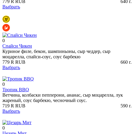
779
R
RUB
640
г.
Выбрать
0
Спайси Чикен
Куриное филе, бекон, шампиньоны, сыр чеддер, сыр
моцарелла, спайси-соус, соус барбекю
779
R
RUB
660
г.
Выбрать
0
Тропик BBQ
Ветчина, колбаски пепперони, ананас, сыр моцарелла, лук
жареный, соус барбекю, чесночный соус.
719
R
RUB
590
г.
Выбрать
0
Цезарь Мит