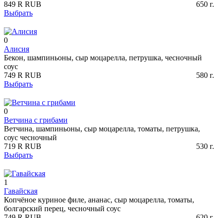
849
R
RUB
650
г.
Выбрать
0
Алисия
Бекон, шампиньоны, сыр моцарелла, петрушка, чесночный
соус
749
R
RUB
580
г.
Выбрать
0
Ветчина с грибами
Ветчина, шампиньоны, сыр моцарелла, томаты, петрушка,
соус чесночный
719
R
RUB
530
г.
Выбрать
1
Гавайская
Копчёное куриное филе, ананас, сыр моцарелла, томаты,
болгарский перец, чесночный соус
749
R
RUB
620
г.